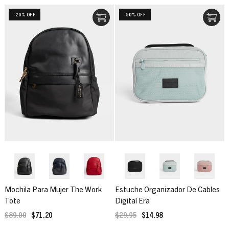
-20% OFF
-50% OFF
Mochila Para Mujer The Work
Estuche Organizador De Cables
Tote
Digital Era
$89.00
$71.20
$29.95
$14.98